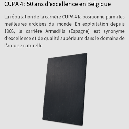
CUPA 4 : 50 ans d’excellence en Belgique
Notre ardoise naturelle CUPA 4 est
vendue en Belgique depuis 1970, un pays
La réputation de la carrière CUPA 4 la positionne parmi les
reconnu pour sa tradition et son exigence
meilleures ardoises du monde. En exploitation depuis
1968, la carrière Armadilla (Espagne) est synonyme
en matière de qualité.
d’excellence et de qualité supérieure dans le domaine de
l’ardoise naturelle.