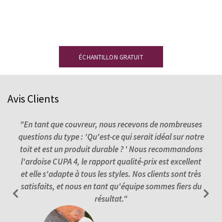
Vous souhaitez recevoir un échantillon ? Laissez-
nous vos coordonnées et recevez une ardoise de
démonstration sans engagement.
ÉCHANTILLON GRATUIT
Avis Clients
nu à
"En tant que couvreur, nous recevons de nombreuses
"Je
et
questions du type : 'Qu'est-ce qui serait idéal sur notre
toit et est un produit durable ? ' Nous recommandons
l'ardoise CUPA 4, le rapport qualité-prix est excellent
et elle s'adapte à tous les styles. Nos clients sont très
satisfaits, et nous en tant qu'équipe sommes fiers du
résultat."