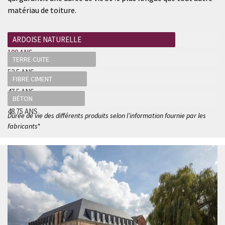
matériau de toiture.
ARDOISE NATURELLE
100 ANS
TERRE CUITE
52.5 ANS
FIBRE CIMENT
47.5 ANS
BÉTON
48.75 ANS
Durée de vie des différents produits selon l’information fournie par les
fabricants*