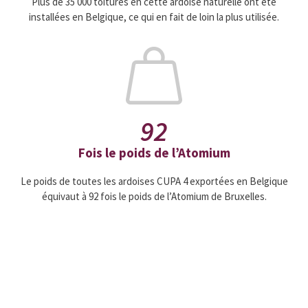
Plus de 35 000 toitures en cette ardoise naturelle ont été
installées en Belgique, ce qui en fait de loin la plus utilisée.
92
Fois le poids de l’Atomium
Le poids de toutes les ardoises CUPA 4 exportées en Belgique
équivaut à 92 fois le poids de l’Atomium de Bruxelles.
Souhaitez-vous en savoir plus sur notre ardoise
de couverture ?
Remplissez ce formulaire et nous vous