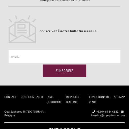
Souscrivez à notre bulletin mensuel
Email
CONTACT
CONFIDENTIALITÉ
AVIS
DISPOSITIF
CONDITIONS DE
SITEMAP
JURIDIQUE
D’ALERTE
VENTE
Quai Sakharov 18 7500 TOURNAI -
+32 (0) 69 84 42 32
Belgique
benelux@cupapizarras.com