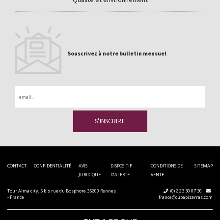
Souscrivez à notre bulletin mensuel
Email
CONTACT
CONFIDENTIALITÉ
AVIS
DISPOSITIF
CONDITIONS DE
SITEMAP
JURIDIQUE
D’ALERTE
VENTE
Tour Alma city, 5 bis rue du Bosphore 35200 Rennes
(0) 2 23 30 07 30
- France
france@cupapizarras.com