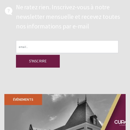
Ne ratez rien. Inscrivez-vous à notre
newsletter mensuelle et recevez toutes
nos informations par e-mail
Email
ÉVÉNEMENTS