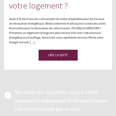
votre logement ?
Seuls 6 % des Français connaissent les aides disponibles pour les travaux
de rénovation énergétique. Restez informés et découvrez la liste des aides
financières pour la rénovation de votre maison. POURQUOI RÉNOVER ?
Entretenir un logement énergivore peut revenir très cher ! Votre facture
énergétique (chauffage, électricité, eau) représente environ 5% de votre
budget annuel. […]
LIRE LA SUITE
Ne ratez rien. Inscrivez-vous à notre
newsletter mensuelle et recevez toutes
nos informations par e-mail