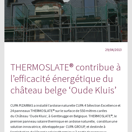
29/04/2013
THERMOSLATE® contribue à
l’efficacité énergétique du
château belge ‘Oude Kluis’
CUPA PIZARRAS a installé l’ardoise naturelle CUPA 4 Sélection Excellence et
24 panneaux THERMOSLATE® sur le surface de 550 mètres carées
du Château ‘Oude Kluis‘, à Gentbrugge en Belgique. THERMOSLATE®, le
premier panneau solaire thermique en ardoise naturelle, constitue une
solution innovatrice, développée par CUPA GROUP, et destinée à
l’exploitation de l’énergie solaire thermique à partir de panneaux