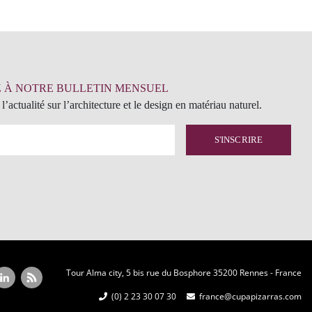
 À NOTRE BULLETIN MENSUEL
l’actualité sur l’architecture et le design en matériau naturel.
Tour Alma city, 5 bis rue du Bosphore 35200 Rennes - France
(0) 2 23 30 07 30
france@cupapizarras.com