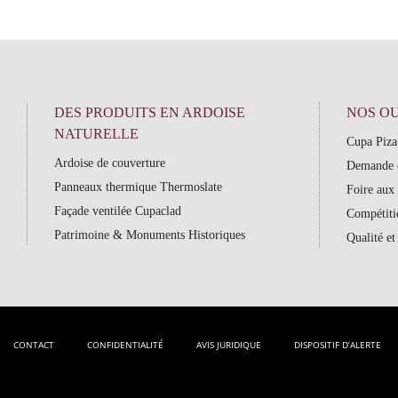
DES PRODUITS EN ARDOISE
NOS OU
NATURELLE
Cupa Piza
Ardoise de couverture
Demande d
Panneaux thermique Thermoslate
Foire aux 
Façade ventilée Cupaclad
Compétitio
Patrimoine & Monuments Historiques
Qualité e
CONTACT
CONFIDENTIALITÉ
AVIS JURIDIQUE
DISPOSITIF D’ALERTE