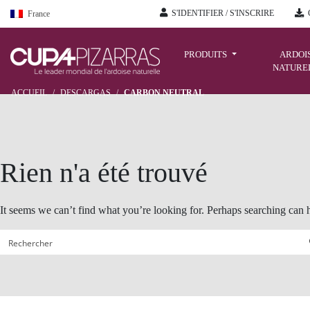
S'IDENTIFIER / S'INSCRIRE
France
Skip
to
PRODUITS
ARDOI
NATURE
content
ACCUEIL
/
DESCARGAS
/
CARBON NEUTRAL
Rien n'a été trouvé
It seems we can’t find what you’re looking for. Perhaps searching can 