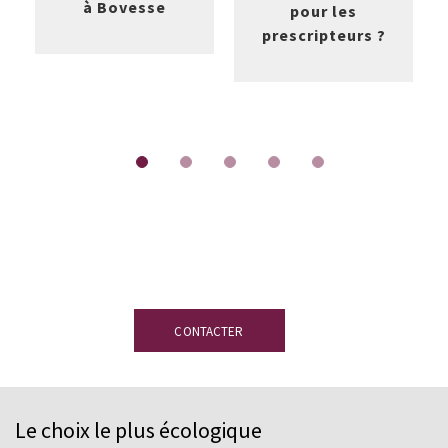
à Bovesse
pour les
prescripteurs ?
Vous avez des questions ?
Notre équipe
d’experts en ardoise est à votre disposition
CONTACTER
Le choix le plus écologique