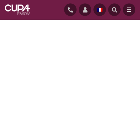
ACCUEIL
/
REALISATIONS
/
VEERMAN RESIDENCE, MADISON, WISCONSIN