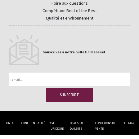
Foire aux questions
Compétition Best of the Best
Qualité et environnement
Souscrivez à notre bulletin mensuel
Email
CONTACT
CONFIDENTIALITÉ
AVIS
DISPOSITIF
CONDITIONS DE
SITEMAP
JURIDIQUE
D’ALERTE
VENTE
Tour Alma city, 5 bis rue du Bosphore 35200 Rennes
(0) 2 23 30 07 30