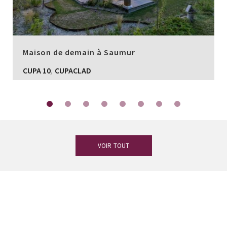
Maison de demain à Saumur
,
CUPA 10
CUPACLAD
VOIR TOUT
Vous avez des doutes ?
Notre équipe
d’experts en ardoise est à votre
disposition.