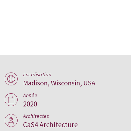
Veerman Residence,
Localisation
Madison, Wisconsin, USA
Wisconsin
Année
2020
Architectes
CaS4 Architecture