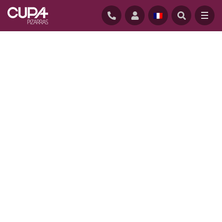
ACCUEIL
/
REALISATIONS
/
BAY VIEW, UK