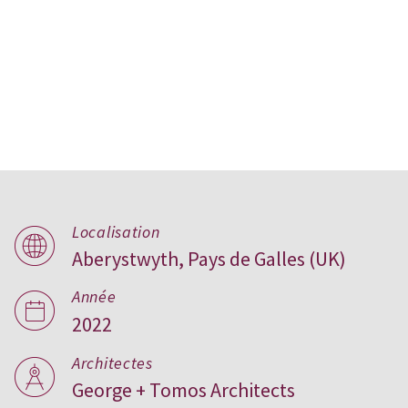
Localisation
Aberystwyth, Pays de Galles (UK)
Bay View, UK
Année
2022
Architectes
George + Tomos Architects