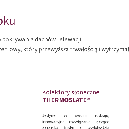
alnych
pku
o pokrywania dachów i elewacji.
zeniowy, który przewyższa trwałością i wytrzyma
Kolektory słoneczne
THERMOSLATE®
Jedyne w swoim rodzaju,
innowacyjne rozwiązanie łączące
estetykę łupku z wydajnością