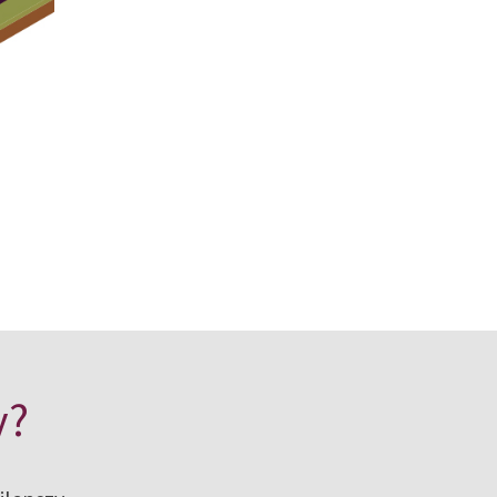
 z porady naszych ekspertów ds. łupków naturalny
y?