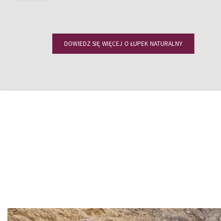
DOWIEDZ SIĘ WIĘCEJ O ŁUPEK NATURALNY