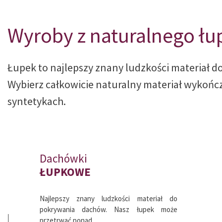
całkowicie natur
Wyroby z naturalnego łu
materiałów
Łupek to najlepszy znany ludzkości materiał d
Wybierz całkowicie naturalny materiał wykońc
syntetykach.
DOWIEDZ SIĘ WIĘCEJ
Dachówki
ŁUPKOWE
Najlepszy znany ludzkości materiał do
pokrywania dachów. Nasz łupek może
przetrwać ponad