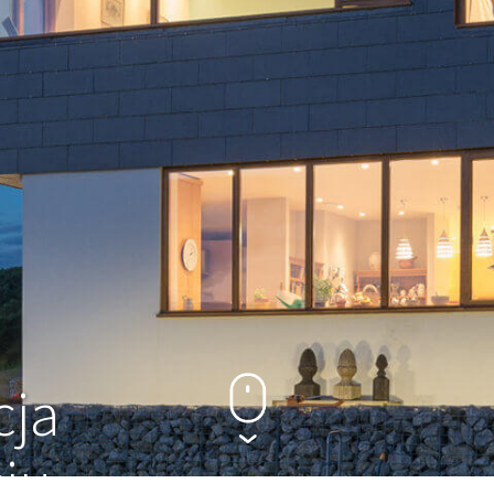
cja
ciu