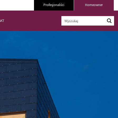
Profesjonaliści
Homeowner
AKT