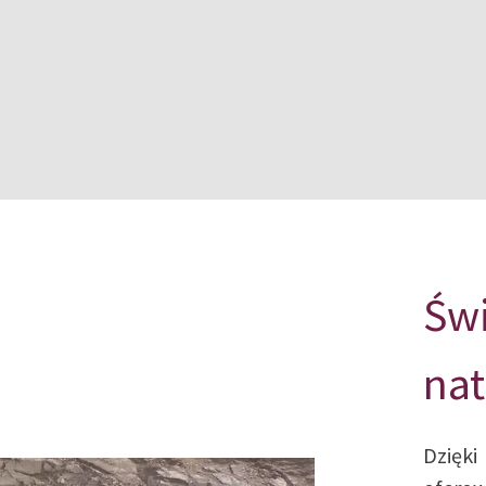
Świ
nat
Dzię