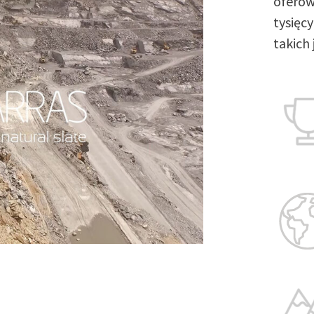
oferow
tysięc
takich 