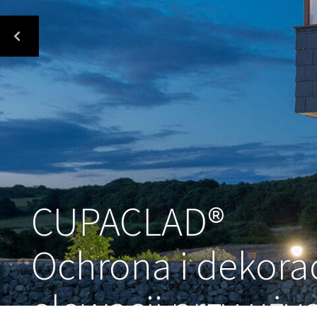
CUPACLAD®
Ochrona i dekora
elewacji przy uży