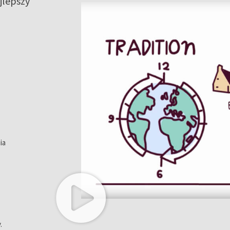
lepszy
ia
.