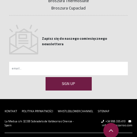
Broszura Thermoslate
Broszura Cupaclad
Zapisz się do naszego comiesięcznego
newslettera
Email
KONTAKT
POLITYKA PRYWATNOŚCI
WHISTLEBLOWER CHANNEL
SITEMAP
La Medua s/n 32330 Sobradelo de Valdeorras Orense -
+34 988 335 410
Spain
info@cupapizarras.com