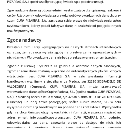
PIZARRAS, S.A. i spółki współpracujące, świadczące podobne usługi.
Zgromadzone dane są odpowiednie i wystarczające dla opisanego zakresu i
celów. Użytkownik odpowiada za prawdziwość wprowadzonych danych, przy
czym CUPA PIZARRAS, S.A. zastrzega sobie prawo do nieświadczenia usług
użytkownikom, którzy podali fałszywe dane, niezależnie od podjęcia innych
kroków prawnych.
Zgoda nadawcy
Przesłanie formularzy występujących na naszych stronach internetowych
oznacza, że nadawca wyraża zgodę na przetwarzanie wprowadzonych w
nich danych. Wprowadzone dane nie będą przekazywane stronom trzecim.
Zgodnie z ustawą 15/1999 z 13 grudnia o ochronie danych osobowych,
zgromadzone dane zostaną włączone do automatycznych plików, których
właścicielem jest CUPA PIZARRAS, S.A. w celu wysyłania informacji
handlowych ww. firmy z siedzibą w La Medua, s/n 32330 SOBRADELO DE
VALDEORRAS (Ourense). CUPA PIZARRAS, S.A. może przekazywać
wprowadzone dane spółce Cupire Padesa, S.L. (spółka matka CUPA PIZARRAS,
S.A.), z siedzibą obecnie w La Medua, s/n 32330 SOBRADELO DE VALDEORRAS
(Ourense) lub innej firmie podlegającej spółce Cupire Padesa, S.L. w celu
wysyłania informacji handlowych na podane dane kontaktowe. W przypadku
gdy nie chcą Państwo otrzymywać takich informacji, wystarczy napisać na
adres e-mail: info.cupa@cupagroup.com. CUPA PIZARRAS, S.A., podmiot
odpowiedzialny za dane, zapewnia prawo do dostępu do nich, ich
poprawienia i usunięcia. Można tego dokonać poprzez wysłanie