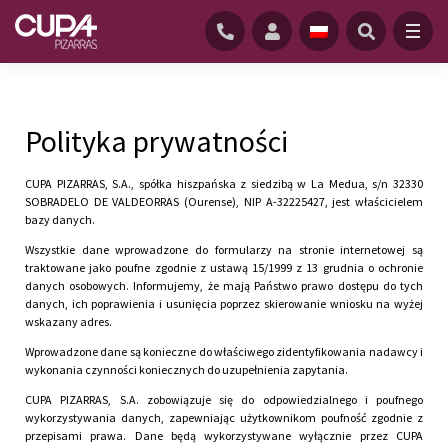
GŁÓWNĄ
/
POLITYKA PRYWATNOŚCI
Polityka prywatności
CUPA PIZARRAS, S.A., spółka hiszpańska z siedzibą w La Medua, s/n 32330
SOBRADELO DE VALDEORRAS (Ourense), NIP A-32225427, jest właścicielem
bazy danych.
Wszystkie dane wprowadzone do formularzy na stronie internetowej są
traktowane jako poufne zgodnie z ustawą 15/1999 z 13 grudnia o ochronie
danych osobowych. Informujemy, że mają Państwo prawo dostępu do tych
danych, ich poprawienia i usunięcia poprzez skierowanie wniosku na wyżej
wskazany adres.
Wprowadzone dane są konieczne do właściwego zidentyfikowania nadawcy i
wykonania czynności koniecznych do uzupełnienia zapytania.
CUPA PIZARRAS, S.A. zobowiązuje się do odpowiedzialnego i poufnego
wykorzystywania danych, zapewniając użytkownikom poufność zgodnie z
przepisami prawa. Dane będą wykorzystywane wyłącznie przez CUPA