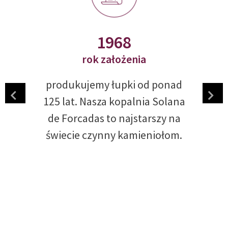
+1900
pracowników
naszą firmę tworzy zespół 1900
specjalistów, dla których praca
z łupkiem naturalnym to
prawdziwa pasja.