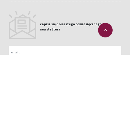
Zapisz się do naszego comiesięcznego
newslettera
Email
KONTAKT
POLITYKA PRYWATNOŚCI
WHISTLEBLOWER CHANNEL
SITEMAP
La Medua s/n 32330 Sobradelo de Valdeorras Orense -
+34 988 335 410
Spain
info@cupapizarras.com