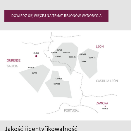
DOWIEDZ SIĘ WIĘCEJ NA TEMAT REJONÓW WYDOBYCIA
Jakość i identyfikowalność