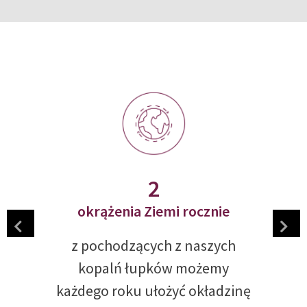
190.000
ton rocznie
nasza roczna produkcja waży
tyle co 19 Wież Eiffla w Paryżu,
164 Statuy Chrystusa