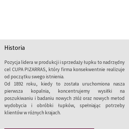
Historia
Pozycja lidera w produkcji i sprzedaży łupku to nadrzędny
Co trzeci łupek wykorzystany w
cel CUPA PIZARRAS, który firma konsekwentnie realizuje
budownictwie na świecie pochodzi od
od początku swego istnienia.
Od 1892 roku, kiedy to została uruchomiona nasza
CUPA PIZARRAS, światowego lidera w
pierwsza kopalnia, koncentrujemy wysiłki na
produkcji i sprzedaży łupków
poszukiwaniu i badaniu nowych złóż oraz nowych metod
naturalnych o ponad 125-letniej
wydobycia i obróbki łupków, spełniając potrzeby
klientów w różnych krajach.
tradycji.