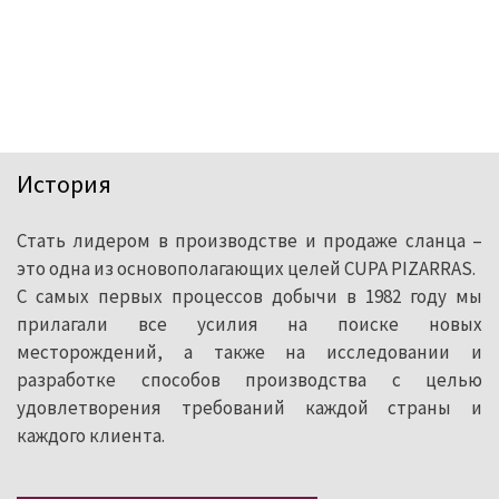
История
Стать лидером в производстве и продаже сланца –
Каждая третья установленная
это одна из основополагающих целей CUPA PIZARRAS.
единица сланца в мире была
С самых первых процессов добычи в 1982 году мы
прилагали все усилия на поиске новых
произведена компанией CUPA
месторождений, а также на исследовании и
PIZARRAS, которая спустя более 100
разработке способов производства с целью
лет стала мировым лидером в
удовлетворения требований каждой страны и
каждого клиента.
производстве и продаже изделий из
природного сланца.