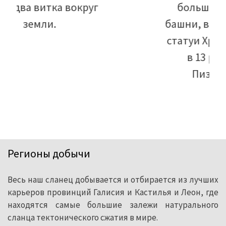
больше веса Эйфелевой
башни, в 164 раз больше веса
статуи Христа-Искупителя и
в 13 раз больше веса
Пизанской башни.
Регионы добычи
Весь наш сланец добывается и отбирается из лучших
карьеров провинций Галисия и Кастилья и Леон, где
находятся самые большие залежи натурального
сланца тектонического сжатия в мире.