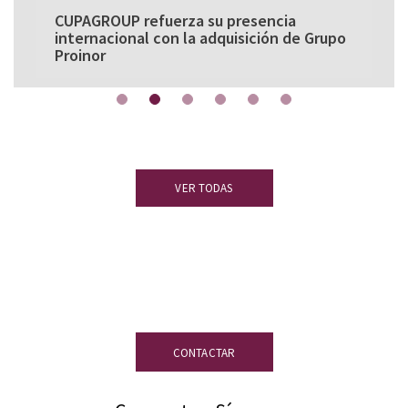
CUPAGROUP refuerza su presencia
internacional con la adquisición de Grupo
Proinor
VER TODAS
¿Tienes dudas?
Nuestro equipo de
expertos en pizarra está a tu disposición.
CONTACTAR