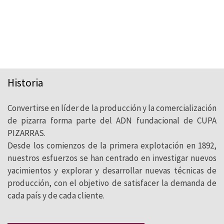
Historia
Convertirse en líder de la producción y la comercialización
1 de cada 2 pizarras que se instalan en
de pizarra forma parte del ADN fundacional de CUPA
el mundo es de CUPA PIZARRAS que,
PIZARRAS.
Desde los comienzos de la primera explotación en 1892,
tras más de un siglo de historia, se ha
nuestros esfuerzos se han centrado en investigar nuevos
convertido en el líder mundial en la
yacimientos y explorar y desarrollar nuevas técnicas de
fabricación y comercialización de la
producción, con el objetivo de satisfacer la demanda de
cada país y de cada cliente.
pizarra natural.