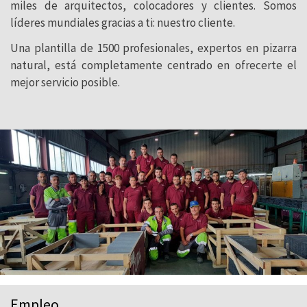
que ha diseñado y que se caracterizan por un claro
miles de arquitectos, colocadores y clientes. Somos
enfoque dirigido a la reducción del consumo energético y
líderes mundiales gracias a ti: nuestro cliente.
las emisiones de CO
.
2
Una plantilla de 1500 profesionales, expertos en pizarra
Gracias a este esfuerzo hemos logrado ser una
empresa
natural, está completamente centrado en ofrecerte el
neutra en emisiones de carbono
.
mejor servicio posible.
SOSTENIBILIDAD
Empleo