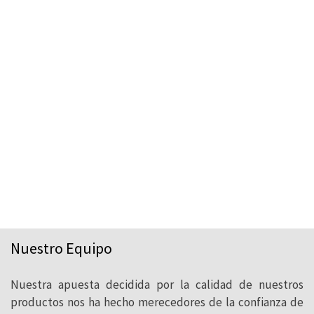
Empresa Eco-Responsable
Nuestro Equipo
El compromiso medioambiental de CUPA PIZARRAS se
pone de manifiesto en los productos que elabora y
Nuestra apuesta decidida por la calidad de nuestros
comercializa, en las constantes mejoras de sus procesos
productivos y en las novedosas soluciones constructivas
productos nos ha hecho merecedores de la confianza de