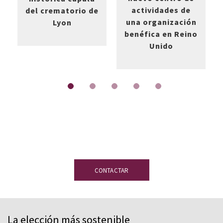
actividades de
del crematorio de
una organización
Lyon
benéfica en Reino
Unido
¿Tienes dudas?
Nuestro equipo de
expertos en pizarra está a tu disposición
CONTACTAR
La elección más sostenible