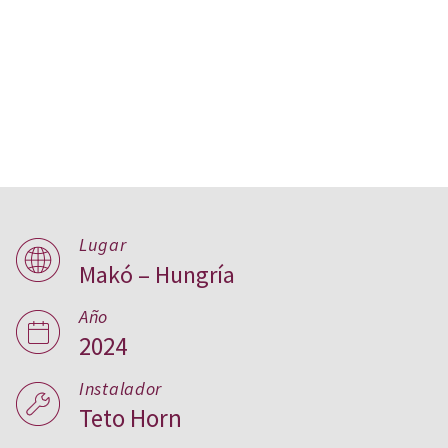
Hagymatikum Spa,
Lugar
Hungría
Makó – Hungría
Año
2024
Instalador
Teto Horn