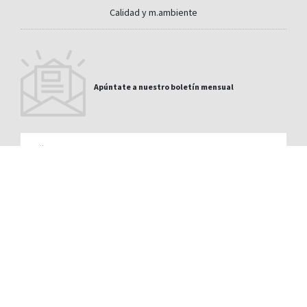
Calidad y m.ambiente
Apúntate a nuestro boletín mensual
Email
CONTACTO
PRIVACIDAD
LEGAL
CANAL DE DENUNCIAS
SITEMAP
La Medua s/n 32330 Sobradelo de Valdeorras Orense -
988 335 410
España
es@cupapizarras.com