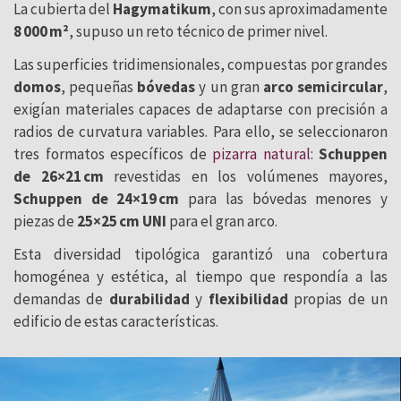
La cubierta del
Hagymatikum
, con sus aproximadamente
8 000 m²
, supuso un reto técnico de primer nivel.
Las superficies tridimensionales, compuestas por grandes
domos
, pequeñas
bóvedas
y un gran
arco semicircular
,
exigían materiales capaces de adaptarse con precisión a
radios de curvatura variables. Para ello, se seleccionaron
tres formatos específicos de
pizarra natural
:
Schuppen
de 26×21 cm
revestidas en los volúmenes mayores,
Schuppen de 24×19 cm
para las bóvedas menores y
piezas de
25×25 cm UNI
para el gran arco.
Esta diversidad tipológica garantizó una cobertura
homogénea y estética, al tiempo que respondía a las
demandas de
durabilidad
y
flexibilidad
propias de un
edificio de estas características.