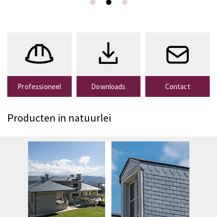
Bescherm en decoreer uw
gevel met een 100%
natuurlijk product
MEER WETEN
Professioneel
Downloads
Contact
Producten in natuurlei