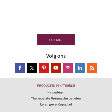
leien staat ter uwer beschikking om u de
meest op uw project afgestemde leien te
helpen kiezen.
CONTACT
Volg ons
PRODUCTEN IN NATUURLEI
Natuurleien
Thermoslate thermische panelen
Leien gevel Cupaclad