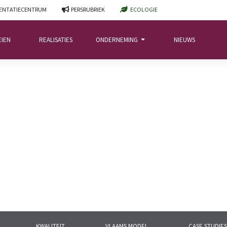
NTATIECENTRUM
PERSRUBRIEK
ECOLOGIE
EIEN
REALISATIES
ONDERNEMING
NIEUWS
KWALITEIT
VLAAMS MODEL
CASE STUDIES