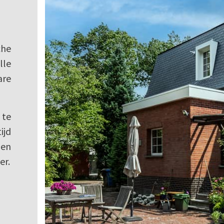
che
lle
re
 te
ijd
en
er.