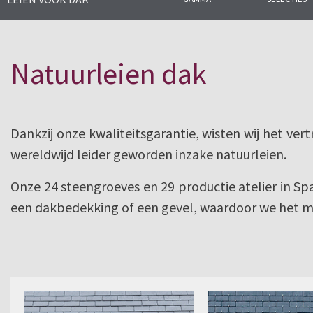
Wij produceren en verkopen natu
Wij hebben meer dan 125 jaar erv
Natuurleien dak
en beschikken over een team v
Dankzij onze kwaliteitsgarantie, wisten wij het ver
wereldwijd leider geworden inzake natuurleien.
Onze 24 steengroeves en 29 productie atelier in Sp
een dakbedekking of een gevel, waardoor we het 