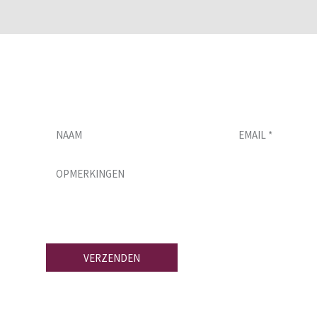
Wil je meer weten over onze dakle
Vul dit formulier in en we nemen zo
VERZENDEN