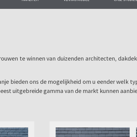
urleien sinds 1892.
aring in deze sector
an 1500 medewerkers
trouwen te winnen van duizenden architecten, dakdekke
anje bieden ons de mogelijkheid om u eender welk typ
meest uitgebreide gamma van de markt kunnen aanbi