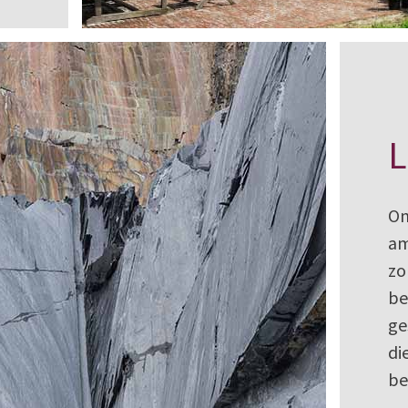
L
On
am
zo
be
ge
di
be