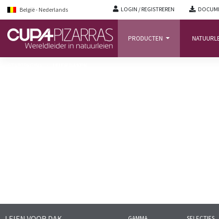
LOGIN / REGISTREREN
DOCUME
België - Nederlands
PRODUCTEN
NATUURL
STARTPAGINA
/
LEIEN DAKEN
LEIEN VOOR DAK
GAMMA
SELECTIES