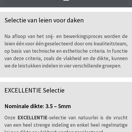
Bij CUPA PIZARRAS ontginnen wij natuurlei
uit onze 20 steengroeves en wij
Selectie van leien voor daken
transformeren die in onze 24 ateliers, waar de
meest moderne technologie en de
Na afloop van het snij- en bewerkingsproces worden de
traditionele knowhow van onze meesters-
leien één voor één geselecteerd door ons kwaliteitsteam,
hakkers gecombineerd worden.
op basis van technische en esthetische criteria. In functie
van deze criteria, zoals de vlakheid en de dikte, kunnen
we de leistukken indelen in vier verschillende groepen.
EXCELLENTIE Selectie
Nominale dikte: 3.5 – 5mm
Onze
EXCELLENTIE
-selectie van natuurlei is de vrucht
van een heel strenge indeling en enkel heel regelmatige