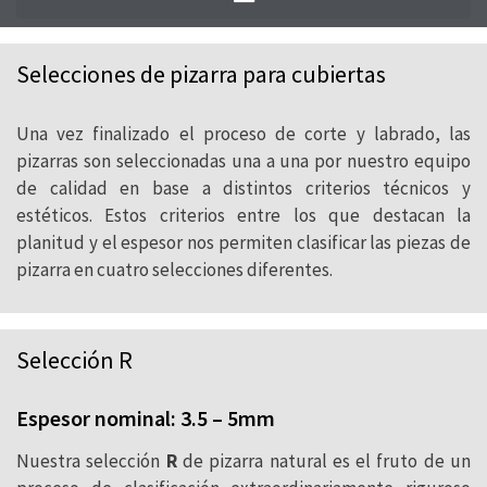
En CUPA PIZARRAS extraemos pizarra natural
de 24 canteras y la transformamos en
Selecciones de pizarra para cubiertas
nuestras 29 naves, donde conviven la más
alta tecnología con el saber hacer tradicional
Una vez finalizado el proceso de corte y labrado, las
de nuestros maestros labradores.
pizarras son seleccionadas una a una por nuestro equipo
de calidad en base a distintos criterios técnicos y
estéticos. Estos criterios entre los que destacan la
planitud y el espesor nos permiten clasificar las piezas de
pizarra en cuatro selecciones diferentes.
Selección R
Espesor nominal: 3.5 – 5mm
Nuestra selección
R
de pizarra natural es el fruto de un