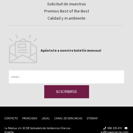
Solicitud de muestras
Premios Best of the Best
Calidad y m.ambiente
Apúntate a nuestro boletín mensual
Email
CONTACTO
PRIVACIDAD
LEGAL
CANAL DE DENUNCIAS
SITEMAP
La Medua s/n 32330 Sobradelo de Valdeorras Orense -
988 335 410
España
es@cupapizarras.com