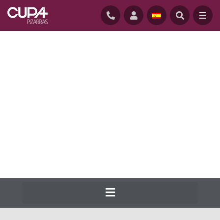
INICIO
/
PIZARRA PARA CUBIERTAS
/
GAMA
Cupa Pizarras produce desde 1892 la gama
más completa del mercado en pizarra