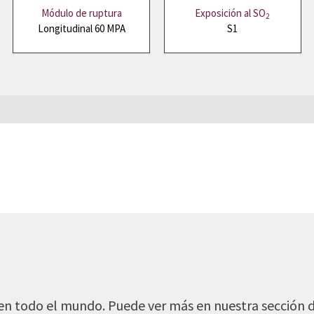
Módulo de ruptura
Exposición al SO
2
Longitudinal 60 MPA
S1
o o email y nos pondremos en contacto.
en todo el mundo. Puede ver más en nuestra sección 