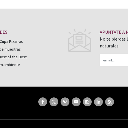
ADES
APÚNTATE A 
No te pierdas 
Cupa Pizarras
naturales.
 de muestras
Email
est of the Best
 m.ambiente
P