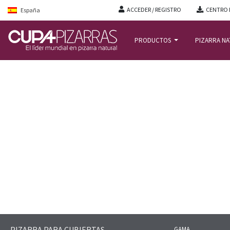
ACCEDER / REGISTRO
CENTRO 
España
PRODUCTOS
PIZARRA N
INICIO
/
PIZARRA-PARA-CUBIERTAS
/
GAMA
/
CUPA 13
PIZARRA PARA CUBIERTAS
GAMA