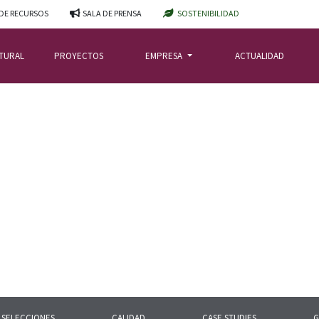
DE RECURSOS
SALA DE PRENSA
SOSTENIBILIDAD
ATURAL
PROYECTOS
EMPRESA
ACTUALIDAD
SELECCIONES
CALIDAD
CASE STUDIES
G