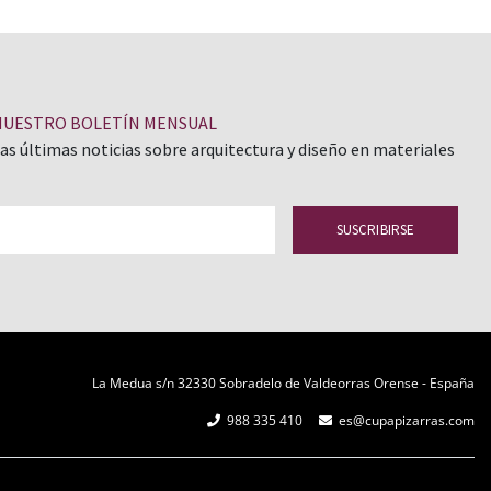
NUESTRO BOLETÍN MENSUAL
las últimas noticias sobre arquitectura y diseño en materiales
La Medua s/n 32330 Sobradelo de Valdeorras Orense - España
988 335 410
es@cupapizarras.com