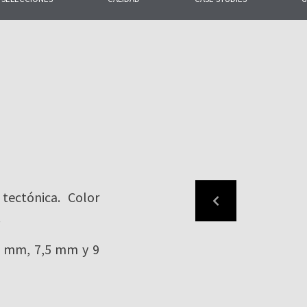
892 la gama más
biertas y fachadas.
tectónica. Color
.
5 mm, 7,5 mm y 9