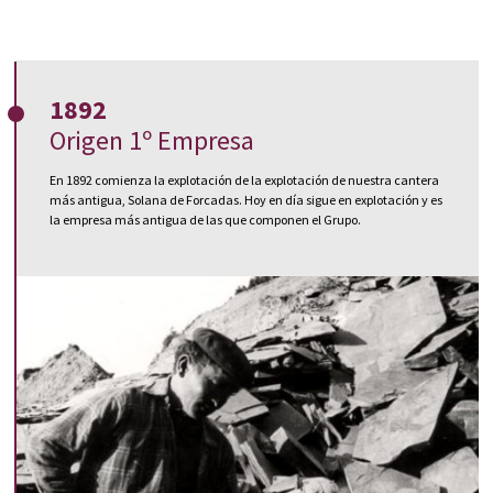
1 de cada 2 pizarras que se instala
1892
Origen 1º Empresa
en el mundo es de CUPA PIZARRAS
que, tras más de un siglo de
En 1892 comienza la explotación de la explotación de nuestra cantera
más antigua, Solana de Forcadas. Hoy en día sigue en explotación y es
historia, se ha convertido en el líder
la empresa más antigua de las que componen el Grupo.
mundial en la fabricación y
comercialización de la pizarra
natural.