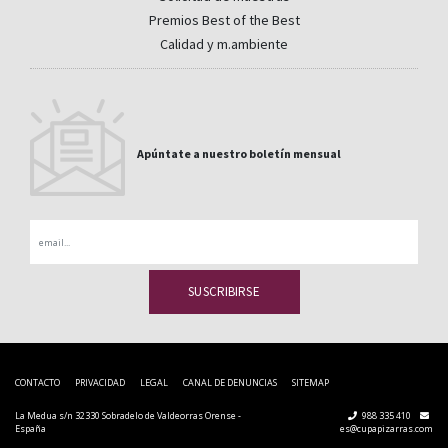
Premios Best of the Best
Calidad y m.ambiente
Apúntate a nuestro boletín mensual
Email
CONTACTO
PRIVACIDAD
LEGAL
CANAL DE DENUNCIAS
SITEMAP
La Medua s/n 32330 Sobradelo de Valdeorras Orense -
988 335 410
España
es@cupapizarras.com