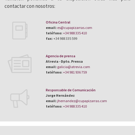
contactar con nosotros:
Oficina Central
email:
es@cupapizarras.com
teléfono:
+34 988 335 410
fax:
+34 988 335 599
Agencia de prensa
Atrevia - Dpto. Prensa
email:
galicia@atrevia.com
teléfono:
+34 981 936 759
Responsable de Comunicación
Jorge Hernández
email:
jhernandez@cupapizarras.com
teléfono:
+34 988 335 410