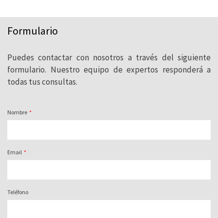
Formulario
¿Necesitas asesoramiento? Ponte en
contacto con nosotros. Nuestro equipo de
Puedes contactar con nosotros a través del siguiente
profesionales de la pizarra natural está a
formulario. Nuestro equipo de expertos responderá a
tu disposición.
todas tus consultas.
Nombre
Email
Teléfono