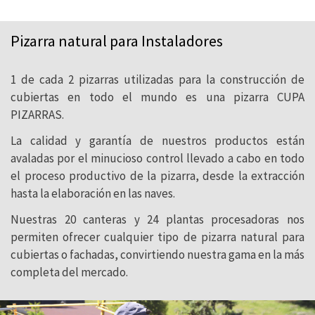
Pizarra natural para Instaladores
Las propiedades y textura inimitables de
la pizarra natural la convierten en un
1 de cada 2 pizarras utilizadas para la construcción de
material único. Sus características
cubiertas en todo el mundo es una pizarra CUPA
naturales aportan prestigio a cualquier
PIZARRAS.
superficie sobre la que se utiliza y asegura
La calidad y garantía de nuestros productos están
un estilo atemporal de gran durabilidad.
avaladas por el minucioso control llevado a cabo en todo
el proceso productivo de la pizarra, desde la extracción
hasta la elaboración en las naves.
Nuestras 20 canteras y 24 plantas procesadoras nos
permiten ofrecer cualquier tipo de pizarra natural para
cubiertas o fachadas, convirtiendo nuestra gama en la más
completa del mercado.