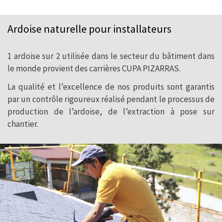
Ardoise naturelle pour installateurs
Les propriétés et textures inimitables de
l’ardoise naturelle en font un matériau
1 ardoise sur 2 utilisée dans le secteur du bâtiment dans
unique. Ses caractéristiques naturelles
le monde provient des carrières CUPA PIZARRAS.
sont un gage de prestige pour toutes les
La qualité et l’excellence de nos produits sont garantis
surfaces sur lesquelles elle est posée et
par un contrôle rigoureux réalisé pendant le processus de
garantissent un style intemporel de
production de l’ardoise, de l’extraction à pose sur
chantier.
grande durabilité.