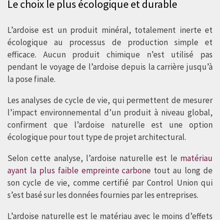
Le choix le plus écologique et durable
d’impact sur l’environnement que des
autres alternatives pour couverture et
L’ardoise est un produit minéral, totalement inerte et
écologique au processus de production simple et
façade.
efficace. Aucun produit chimique n’est utilisé pas
pendant le voyage de l’ardoise depuis la carrière jusqu’à
la pose finale.
Les analyses de cycle de vie, qui permettent de mesurer
l’impact environnemental d’un produit à niveau global,
confirment que l’ardoise naturelle est une option
écologique pour tout type de projet architectural.
Selon cette analyse, l’ardoise naturelle est le
matériau
ayant la plus faible empreinte carbone
tout au long de
son cycle de vie, comme certifié par Control Union qui
s’est basé sur les données fournies par les entreprises.
L’ardoise naturelle est le matériau avec le moins d’effets