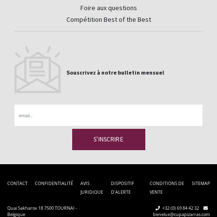
Foire aux questions
Compétition Best of the Best
Souscrivez à notre bulletin mensuel
Email
CONTACT
CONFIDENTIALITÉ
AVIS
DISPOSITIF
CONDITIONS DE
SITEMAP
JURIDIQUE
D’ALERTE
VENTE
Quai Sakharov 18 7500 TOURNAI -
+32 (0) 69 84 42 32
Belgique
benelux@cupapizarras.com