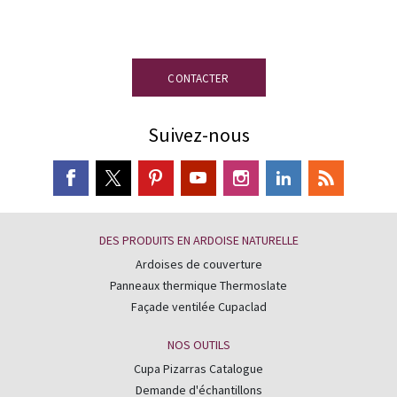
pour le bien-être de la population. Nos carrières, ateliers
disposition
et bureaux sont générateurs d’emplois directs et
indirects dans des zones rurales, parfois isolées.
CONTACTER
EN SAVOIR PLUS
Suivez-nous
DES PRODUITS EN ARDOISE NATURELLE
Ardoises de couverture
Panneaux thermique Thermoslate
Façade ventilée Cupaclad
NOS OUTILS
Cupa Pizarras Catalogue
Demande d'échantillons