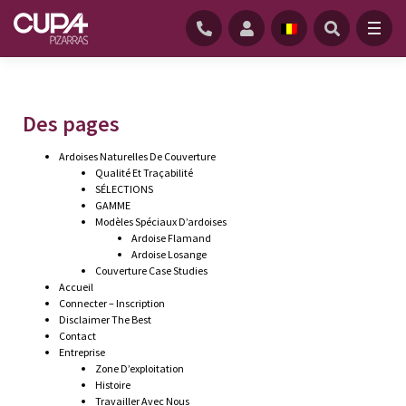
ACCUEIL
/
PLAN DE SITE
Des pages
Ardoises Naturelles De Couverture
Qualité Et Traçabilité
SÉLECTIONS
GAMME
Modèles Spéciaux D’ardoises
Ardoise Flamand
Ardoise Losange
Couverture Case Studies
Accueil
Connecter – Inscription
Disclaimer The Best
Contact
Entreprise
Zone D’exploitation
Histoire
Travailler Avec Nous