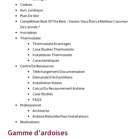
Cookies
Avis Juridique
Plan De Site
Compétition Best Of The Best – Voulez-Vous Être Le Meilleur Couvreur
De L’année ?
Inscription
Thermoslate
Thermoslate Avantages
Case Studies Thermoslate
Installation Thermoslate
Caracteristiques
Centre De Ressources
Téléchargement Documentation
Demande D’échantillons
Installation Videos
Calcul Du Recouvrement Ardoise
Case Studies
FAQS
Professionnel
Architecte
Ardoise Naturelle Pour Installateurs
Realisations
Gamme d'ardoises