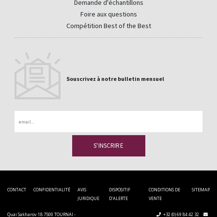
Demande d'échantillons
Foire aux questions
Compétition Best of the Best
Souscrivez à notre bulletin mensuel
Email
CONTACT
CONFIDENTIALITÉ
AVIS
DISPOSITIF
CONDITIONS DE
SITEMAP
JURIDIQUE
D’ALERTE
VENTE
Quai Sakharov 18 7500 TOURNAI -
+32 (0) 69 84 42 32