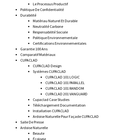
Le Processus Productif
Politique De Confidentialité
Durabilité
Matériau Naturel Et Durable
Neutralité Carbone
Responsabilité Sociale
Politique Environnementale
Certifications Environnementales
Garantie 100 Ans
Comparatif Matériaux
CUPACLAD
CUPACLAD Design
Systèmes CUPACLAD
CUPACLAD 101 LOGIC
CUPACLAD 101 PARALLEL
CUPACLAD 101 RANDOM
CUPACLAD 201 VANGUARD
Cupaclad Case Studies
Téléchargement Documentation
Installation CUPACLAD
Ardoise Naturelle Pour Façade CUPACLAD
Salle De Presse
Ardoise Naturelle
Beaute
Écologie