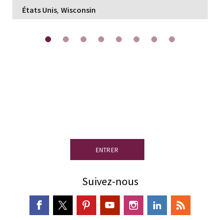
,
États Unis
Wisconsin
Centre de ressources.
Consultez la
documentation, les certifications et
les détails techniques du produit.
ENTRER
Suivez-nous