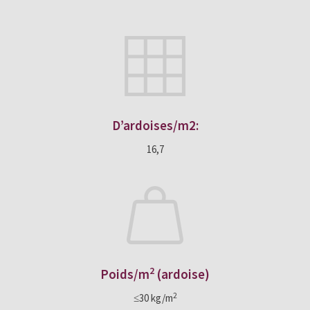
D’ardoises/m2:
16,7
2
Poids/m
(ardoise)
2
≤30 kg/m