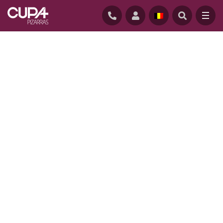
ACCUEIL
/
REALISATIONS
/
VEERMAN RESIDENCE, MADISON, WISCONSIN