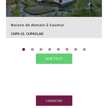
Maison de demain à Saumur
,
CUPA 10
CUPACLAD
VOIR TOUT
Vous avez des doutes ?
Notre équipe
d’experts en ardoise est à votre
disposition.
CONTACTER