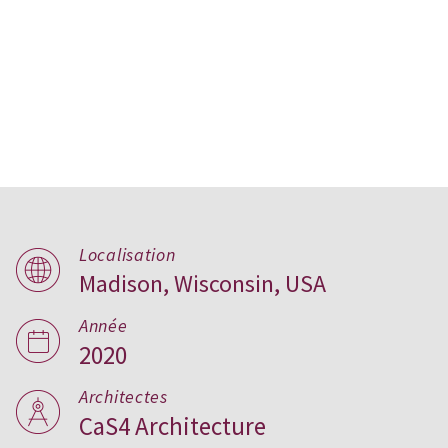
Veerman Residence,
Localisation
Madison, Wisconsin, USA
Wisconsin
Année
2020
Architectes
CaS4 Architecture