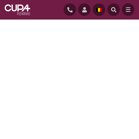
ACCUEIL
/
REALISATIONS
/
IME LES VALLÉES