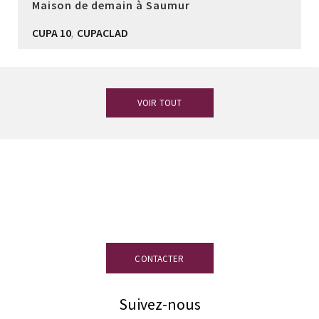
Maison de demain à Saumur
,
CUPA 10
CUPACLAD
VOIR TOUT
Vous avez des doutes ?
Notre équipe
d’experts en ardoise est à votre
disposition.
CONTACTER
Suivez-nous