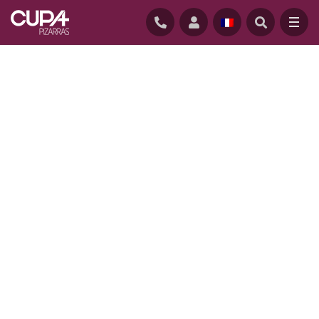
ACCUEIL
/
REALISATIONS
/
IME LES VALLÉES