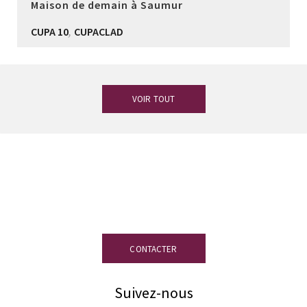
Maison de demain à Saumur
,
CUPA 10
CUPACLAD
VOIR TOUT
Vous avez des doutes ?
Notre équipe
d’experts en ardoise est à votre
disposition.
CONTACTER
Suivez-nous