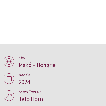
Hagymatikum Spa,
Lieu
Hongrie
Makó – Hongrie
Année
2024
Installateur
Teto Horn