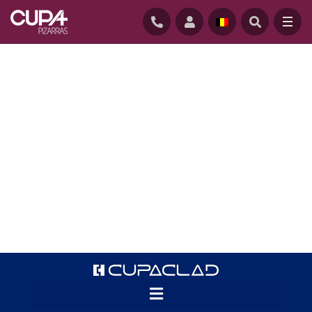
ACCUEIL
/
CUPACLAD
/
CUPACLAD CASE STUDIES
Les architectes et installateurs sont de
plus en plus nombreux à choisir