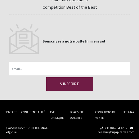
Compétition Best of the Best
Souscrivez à notre bulletin mensuel
Email
CONTACT
CONFIDENTIALITÉ
AVIS
DISPOSITIF
CONDITIONS DE
SITEMAP
JURIDIQUE
D’ALERTE
VENTE
Quai Sakharov 18 7500 TOURNAI -
+32 (0) 69 84 42 32
Belgique
benelux@cupapizarras.com