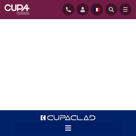
ACCUEIL
/
CUPACLAD
/
CUPACLAD CASE STUDIES
Les architectes et installateurs sont de
plus en plus nombreux à choisir