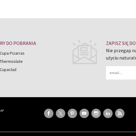
RY DO POBRANIA
ZAPISZ SIĘ 
Nie przegap n
Cupa Pizarras
użyciu natural
 Thermoslate
Email
 Cupaclad
MAP