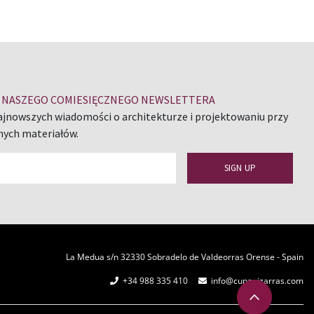
DO NASZEGO COMIESIĘCZNEGO NEWSLETTERA
ajnowszych wiadomości o architekturze i projektowaniu przy
nych materiałów.
La Medua s/n 32330 Sobradelo de Valdeorras Orense - Spain
+34 988 335 410
info@cupapizarras.com