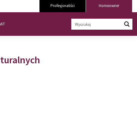
Profesjonaliści
Homeowner
AKT
turalnych