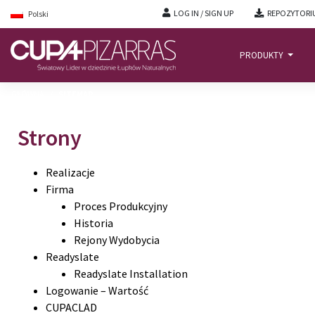
LOG IN / SIGN UP
REPOZYTORI
Polski
PRODUKTY
GŁÓWNĄ
/
SITEMAP
Strony
Realizacje
Firma
Proces Produkcyjny
Historia
Rejony Wydobycia
Readyslate
Readyslate Installation
Logowanie – Wartość
CUPACLAD