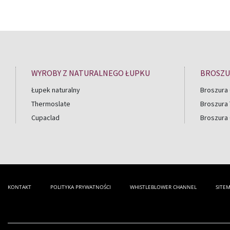
WYROBY Z NATURALNEGO ŁUPKU
BROSZU
Łupek naturalny
Broszura 
Thermoslate
Broszura
Cupaclad
Broszura
KONTAKT
POLITYKA PRYWATNOŚCI
WHISTLEBLOWER CHANNEL
SITE