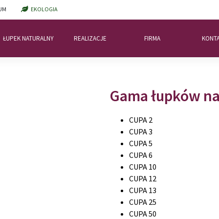
UM
EKOLOGIA
ŁUPEK NATURALNY
REALIZACJE
FIRMA
KONT
Gama łupków na
CUPA 2
CUPA 3
CUPA 5
CUPA 6
CUPA 10
CUPA 12
CUPA 13
CUPA 25
CUPA 50