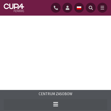
GŁÓWNĄ
/
CENTRUM ZASOBOW
/
CASE STUDIES
CENTRUM ZASOBOW
Zobacz niektóre spośród naszych
najlepszych projektów. Nasze łupki można