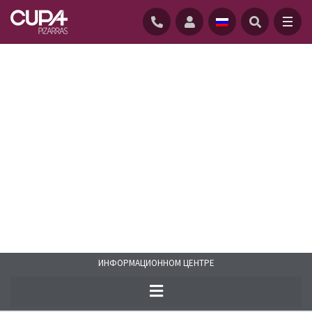
ГЛАВНАЯ
/
ИНФОРМАЦИОННОМ ЦЕНТРЕ
/
CASE STUDIES
ИНФОРМАЦИОННОМ ЦЕНТРЕ
Откройте для себя наши лучшие
проекты. Наш сланец был использован