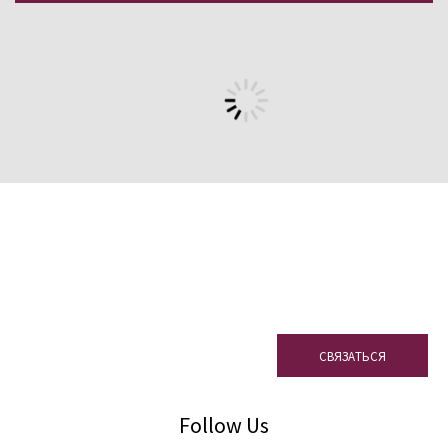
Abbey Wood Travelodge, Bristol, UK
United Kingdom
Cladding / Cupaclad