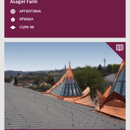
Asager Farm
АРГЕНТИНА
КРЫША
CUPA 98