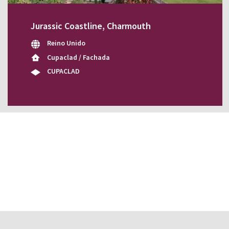
Jurassic Coastline, Charmouth
Reino Unido
Cupaclad / Fachada
CUPACLAD
¿Tienes dudas?
Déjanos tu teléfono o 
contacto.