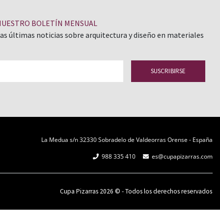
NUESTRO BOLETÍN MENSUAL
las últimas noticias sobre arquitectura y diseño en materiales
La Medua s/n 32330 Sobradelo de Valdeorras Orense - España
988 335 410
es@cupapizarras.com
Cupa Pizarras
2026 ©
-
Todos los derechos reservados