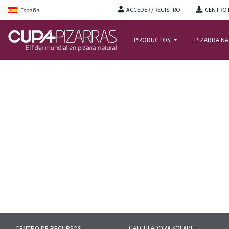
ACCEDER / REGISTRO
CENTRO 
España
PRODUCTOS
PIZARRA N
INICIO
/
CENTRO DE RECURSOS
/
CASE STUDIES
CALCULADORA SOLAPE
CENTRO DE RECURSOS