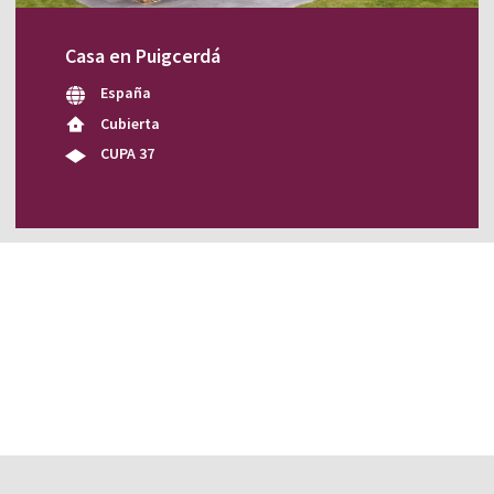
Casa en Puigcerdá
España
Cubierta
CUPA 37
email y nos pondremos en