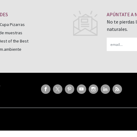
ADES
APÚNTATE A 
No te pierdas 
Cupa Pizarras
naturales.
 de muestras
Email
est of the Best
 m.ambiente
P