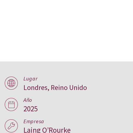
El renacer de un símbolo
de Londres, Reino Unido
Lugar
Londres, Reino Unido
Año
2025
Empresa
Laing O’Rourke