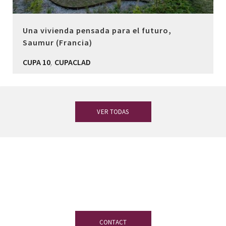
Una vivienda pensada para el futuro,
Saumur (Francia)
,
CUPA 10
CUPACLAD
VER TODAS
If you have any questions, our
experienced team on slate is at your
disposal.
CONTACT