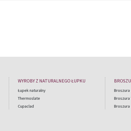
Masz pytania?
Skorzystaj z porady naszych
WYROBY Z NATURALNEGO ŁUPKU
BROSZU
Łupek naturalny
Broszura 
Thermoslate
Broszura
Cupaclad
Broszura