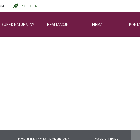
UM
EKOLOGIA
ŁUPEK NATURALNY
REALIZACJE
FIRMA
KONT
DOKUMENTACJA TECHNICZNA
CASE STUDIES