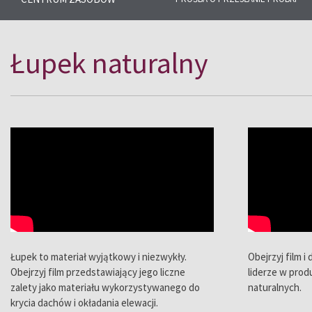
Aby ułatwić Ci zapoznanie się z 
łupków naturalnych i ich zastos
Łupek naturalny
przygotowaliśmy kilka interesuj
Łupek to materiał wyjątkowy i niezwykły.
Obejrzyj film 
Obejrzyj film przedstawiający jego liczne
liderze w prod
zalety jako materiału wykorzystywanego do
naturalnych.
krycia dachów i okładania elewacji.