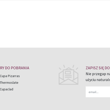
 ekspertów ds. łupków naturalnych
RY DO POBRANIA
ZAPISZ SIĘ 
Nie przegap n
Cupa Pizarras
użyciu natural
 Thermoslate
Email
 Cupaclad