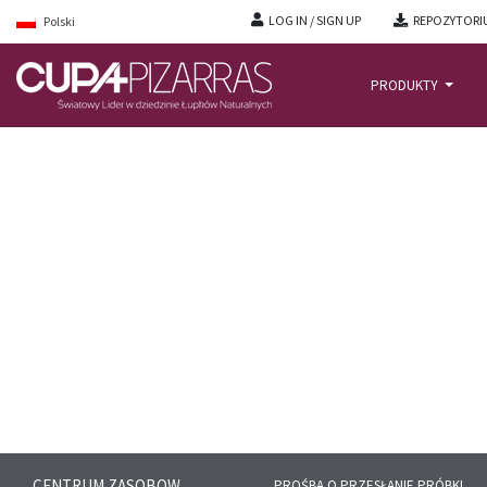
LOG IN / SIGN UP
REPOZYTORI
Polski
PRODUKTY
GŁÓWNĄ
/
CENTRUM ZASOBOW
/
FILMY INSTALACYJNE
CENTRUM ZASOBOW
PROŚBA O PRZESŁANIE PRÓBKI