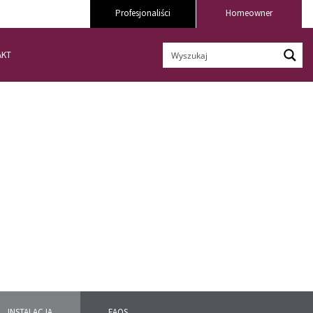
Profesjonaliści
Homeowner
AKT
INSTALACJA
FAQS