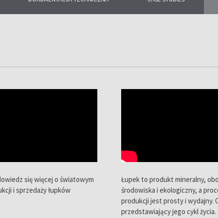
naszymi produktami z
owaniem,
ących filmów.
i dowiedz się więcej o światowym
Łupek to produkt mineralny, obo
ukcji i sprzedaży łupków
środowiska i ekologiczny, a proc
produkcji jest prosty i wydajny. 
przedstawiający jego cykl życia.