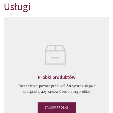
Usługi
Wszystko, czego potrzebuje specjalista w
dziedzinie łupków naturalnych. W
repozytorium możesz zamówić próbki
oraz znaleźć informacje techniczne,
certyfikaty, detale konstrukcyjne.
Próbki produktów
Chcesz lepiej poznać produkt? Zarejestruj się jako
specjalista, aby zamówić bezpłatną próbkę.
ZAMÓW PRÓBKĘ