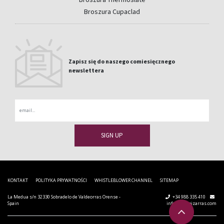
Broszura Cupaclad
Zapisz się do naszego comiesięcznego
newslettera
Email
KONTAKT
POLITYKA PRYWATNOŚCI
WHISTLEBLOWER CHANNEL
SITEMAP
La Medua s/n 32330 Sobradelo de Valdeorras Orense -
+34 988 335 410
Spain
info@cupapizarras.com