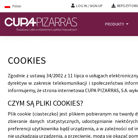
LOG IN / SIGN UP
REPOZYTORI
Polski
PRODUKTY
GŁÓWNĄ
/
COOKIES
COOKIES
Zgodnie z ustawą 34/2002 z 11 lipca o usługach elektronicznyc
dyrektyw w zakresie telekomunikacji i społeczeństwa infor
informujemy, że strona internetowa CUPA PIZARRAS, S.A. wykorz
CZYM SĄ PLIKI COOKIES?
Plik cookie (ciasteczko) jest plikiem pobieranym na twardy 
zbieranie danych statystycznych, udostępnianie niektóryc
preferencji użytkownika bądź urządzenia, a w zależności od i
nie uszkadzają urządzenia, a przeciwnie, mogą się okazać p