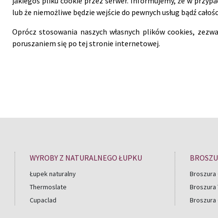
jakiegoś pliku cookie przez serwer. Informujemy, że w przypa
lub że niemożliwe będzie wejście do pewnych usług bądź całości
Oprócz stosowania naszych własnych plików cookies, zezwal
poruszaniem się po tej stronie internetowej.
WYROBY Z NATURALNEGO ŁUPKU
BROSZU
Łupek naturalny
Broszura 
Thermoslate
Broszura
Cupaclad
Broszura