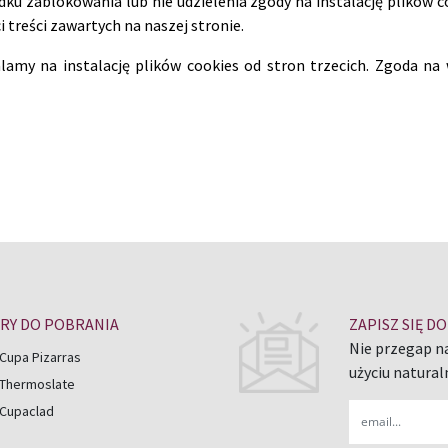
dku zablokowania lub nie udzielenia zgody na instalację plików c
 treści zawartych na naszej stronie.
amy na instalację plików cookies od stron trzecich. Zgoda na 
RY DO POBRANIA
ZAPISZ SIĘ 
Nie przegap n
Cupa Pizarras
użyciu natural
 Thermoslate
Email
 Cupaclad