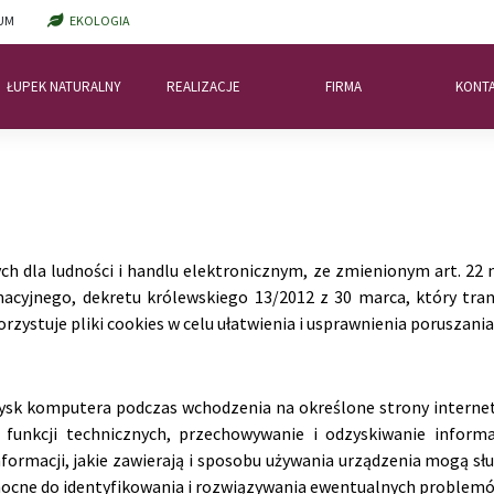
UM
EKOLOGIA
ŁUPEK NATURALNY
REALIZACJE
FIRMA
KONT
h dla ludności i handlu elektronicznym, ze zmienionym art. 22 na
macyjnego, dekretu królewskiego 13/2012 z 30 marca, który tr
ystuje pliki cookies w celu ułatwienia i usprawnienia poruszania s
dysk komputera podczas wchodzenia na określone strony interneto
h funkcji technicznych, przechowywanie i odzyskiwanie inform
nformacji, jakie zawierają i sposobu używania urządzenia mogą sł
omocne do identyfikowania i rozwiązywania ewentualnych problemó