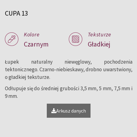
pokryć dachowych i elewacji.
CUPA 13
Kolore
Teksturze
Czarnym
Gładkiej
Łupek naturalny niewęglowy, pochodzenia
tektonicznego. Czarno-niebieskawy, drobno uwarstwiony,
o gładkiej teksturze.
Odłupuje się do średniej grubości 3,5 mm, 5 mm, 7,5 mm i
9 mm.
Arkusz danych