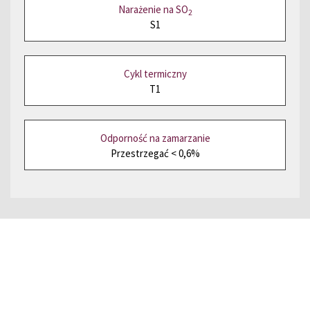
Narażenie na SO
2
S1
Cykl termiczny
T1
Odporność na zamarzanie
Przestrzegać < 0,6%
Zamów próbkę.
Zostaw nam swój
telefon lub email,a my skontaktujemy
się z Tobą.