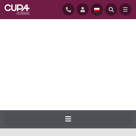
GŁÓWNĄ
/
LUPEK-NATURALNY
/
LUPEK-DACHOWY
/
CUPA 13
Od 1892 r. CUPA PIZARRAS produkuje
najszerszą gamę łupków naturalnych do