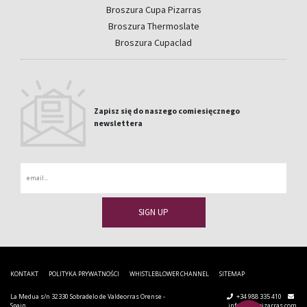
Broszura Cupa Pizarras
Broszura Thermoslate
Broszura Cupaclad
Zapisz się do naszego comiesięcznego
newslettera
Email
KONTAKT
POLITYKA PRYWATNOŚCI
WHISTLEBLOWER CHANNEL
SITEMAP
La Medua s/n 32330 Sobradelo de Valdeorras Orense -
+34 988 335 410
Spain
info@cupapizarras.com