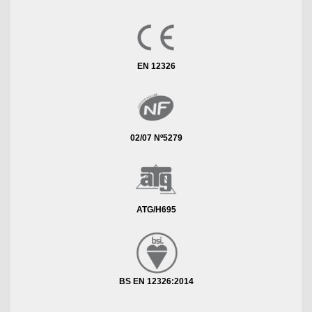
EN 12326
02/07 Nº5279
ATG/H695
BS EN 12326:2014