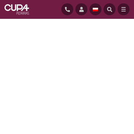
GŁÓWNĄ
/
NATURALNY ŁUPEK
/
PIĘKNO