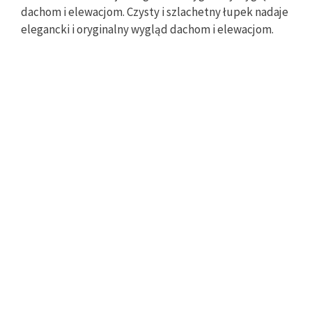
dachom i elewacjom. Czysty i szlachetny łupek nadaje
elegancki i oryginalny wygląd dachom i elewacjom.