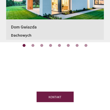
Dom Gwiazda
Dachowych
Masz pytania?
Skorzystaj z porady
naszych ekspertów ds. łupków
naturalnych.
KONTAKT