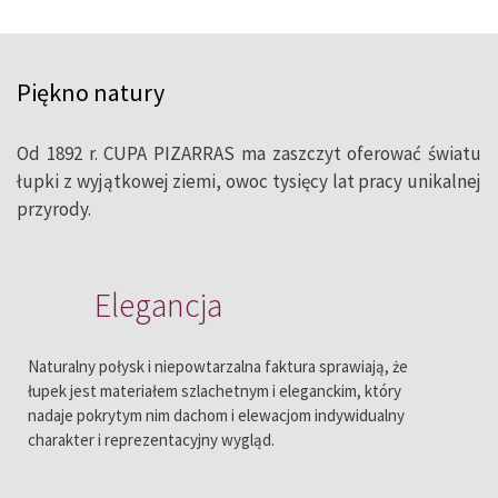
Wszystkie nasze łupki wydobywamy i
Piękno natury
selekcjonujemy w najlepszych
kamieniołomach w Galicji, Kastylii i León,
Od 1892 r. CUPA PIZARRAS ma zaszczyt oferować światu
gdzie znajdują się największe złoża
łupki z wyjątkowej ziemi, owoc tysięcy lat pracy unikalnej
przyrody.
łupków naturalnych pochodzenia
tektonicznego na świecie.
Elegancja
Naturalny połysk i niepowtarzalna faktura sprawiają, że
łupek jest materiałem szlachetnym i eleganckim, który
nadaje pokrytym nim dachom i elewacjom indywidualny
charakter i reprezentacyjny wygląd.