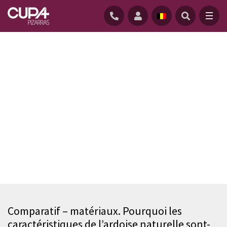
ACCUEIL
/
COMPARATIF MATÉRIAUX
Son esthétique et ses qualités techniques
Comparatif – matériaux. Pourquoi les
caractéristiques de l’ardoise naturelle sont-
restent intactes tout au long de la vie. La