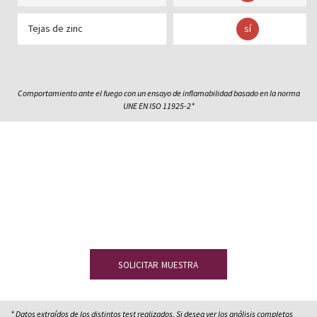
Tejas de zinc
sí
Comportamiento ante el fuego con un ensayo de inflamabilidad basado en la norma
UNE EN ISO 11925-2*
Ahora que ya conoces las inigualables propiedades de la
pizarra natural, ¿quieres comprobarlas por ti mismo?
Regístrate y
pide una muestra sin compromiso
.
SOLICITAR MUESTRA
* Datos extraídos de los distintos test realizados. Si desea ver los análisis completos