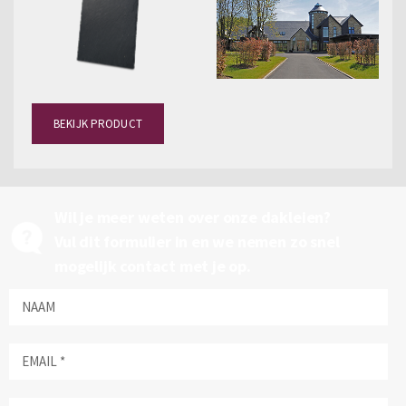
BEKIJK PRODUCT
Wil je meer weten over onze dakleien?
Vul dit formulier in en we nemen zo snel
mogelijk contact met je op.