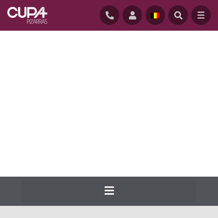
STARTPAGINA
/
LEIEN DAKEN
/
GAMMA
Cupa Pizarras maakt sinds 1892 het meest
uitgebreide gamma natuursteen voor