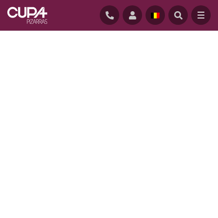
STARTPAGINA
/
REALISATIES
/
COSTA STREET – LONDEN