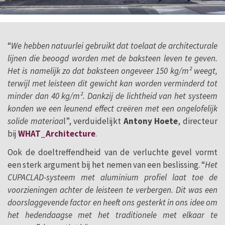
“
We hebben natuurlei gebruikt dat toelaat de architecturale
lijnen die beoogd worden met de baksteen leven te geven.
Het is namelijk zo dat baksteen ongeveer 150 kg/m² weegt,
terwijl met leisteen dit gewicht kan worden verminderd tot
minder dan 40 kg/m². Dankzij de lichtheid van het systeem
konden we een leunend effect creëren met een ongelofelijk
solide materiaa
l”, verduidelijkt
Antony Hoete
, directeur
bij
WHAT_Architecture
.
Ook de doeltreffendheid van de verluchte gevel vormt
een sterk argument bij het nemen van een beslissing. “
Het
CUPACLAD-systeem met aluminium profiel laat toe de
voorzieningen achter de leisteen te verbergen. Dit was een
doorslaggevende factor en heeft ons gesterkt in ons idee om
het hedendaagse met het traditionele met elkaar te