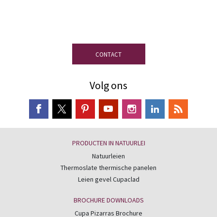
Heeft u vragen?
Ons team van experts in
leien staat ter uwer beschikking
CONTACT
Volg ons
PRODUCTEN IN NATUURLEI
Natuurleien
Thermoslate thermische panelen
Leien gevel Cupaclad
BROCHURE DOWNLOADS
Cupa Pizarras Brochure